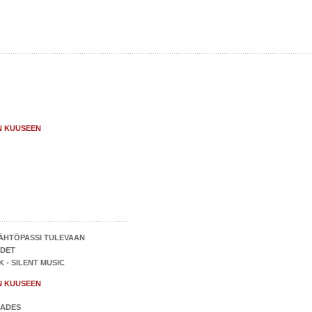
N KUUSEEN
ÄHTÖPASSI TULEVAAN
ODET
K - SILENT MUSIC
N KUUSEEN
HADES