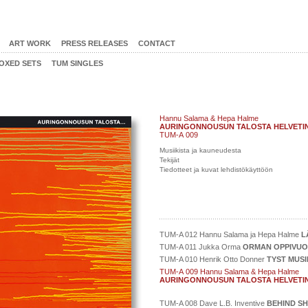
ART WORK
PRESS RELEASES
CONTACT
OXED SETS
TUM SINGLES
Hannu Salama & Hepa Halme
AURINGONNOUSUN TALOSTA HELVETI
TUM-A 009
Musiikista ja kauneudesta
Tekijät
Tiedotteet ja kuvat lehdistökäyttöön
TUM-A 012 Hannu Salama ja Hepa Halme
L
TUM-A 011 Jukka Orma
ORMAN OPPIVU
TUM-A 010 Henrik Otto Donner
TYST MUSI
TUM-A 009 Hannu Salama & Hepa Halme
AURINGONNOUSUN TALOSTA HELVETI
TUM-A 008 Dave L.B. Inventive
BEHIND S