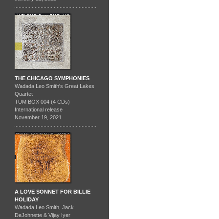
THE CHICAGO SYMPHONIES
Wadada Leo Smith's Great Lakes
Quartet
TUM BOX 004 (4 CDs)
International release
November 19, 2021
A LOVE SONNET FOR BILLIE
HOLIDAY
Wadada Leo Smith, Jack
DeJohnette & Vijay Iyer