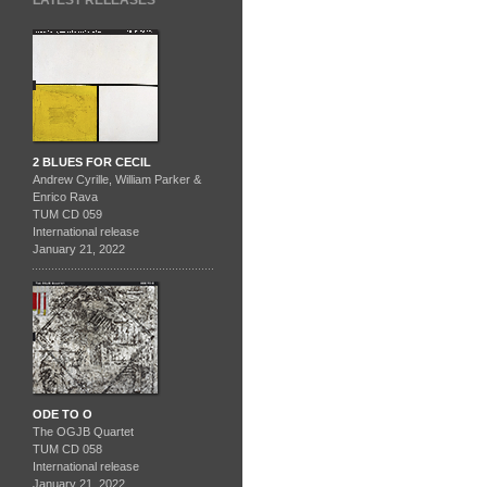
LATEST RELEASES
2 BLUES FOR CECIL
Andrew Cyrille, William Parker &
Enrico Rava
TUM CD 059
International release
January 21, 2022
ODE TO O
The OGJB Quartet
TUM CD 058
International release
January 21, 2022