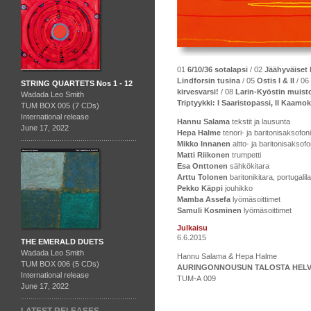
01
6/10/36 sotalapsi
/ 02
Jäähyväiset 
Lindforsin tusina
/ 05
Ostis I & II
/ 06
STRING QUARTETS Nos 1 - 12
kirvesvarsi!
/ 08
Larin-Kyöstin muisto
Wadada Leo Smith
Triptyykki: I Saaristopassi, II Kaam
TUM BOX 005 (7 CDs)
International release
Hannu Salama
tekstit ja lausunta
June 17, 2022
Hepa Halme
tenori- ja baritonisaksofoni,
Mikko Innanen
altto- ja baritonisaksof
Matti Riikonen
trumpetti
Esa Onttonen
sähkökitara
Arttu Tolonen
baritonikitara, portugali
Pekko Käppi
jouhikko
Mamba Assefa
lyömäsoittimet
Samuli Kosminen
lyömäsoittimet
Julkaisu
6.6.2015
THE EMERALD DUETS
Wadada Leo Smith
Hannu Salama & Hepa Halme
TUM BOX 006 (5 CDs)
AURINGONNOUSUN TALOSTA HELV
International release
TUM-A 009
June 17, 2022