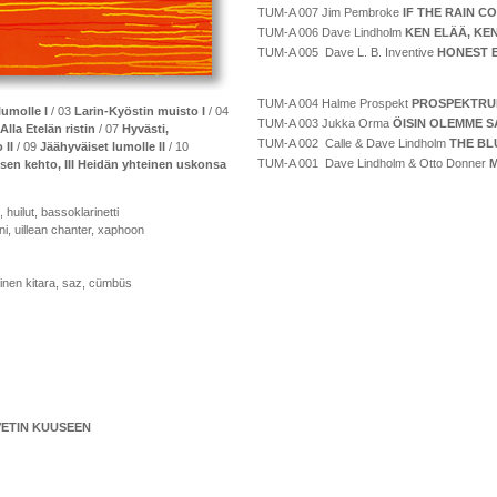
TUM-A 007 Jim Pembroke
IF THE RAIN C
TUM-A 006 Dave Lindholm
KEN ELÄÄ, KEN
TUM-A 005 Dave L. B. Inventive
HONEST 
TUM-A 004 Halme Prospekt
PROSPEKTR
lumolle I
/ 03
Larin-Kyöstin muisto I
/ 04
TUM-A 003 Jukka Orma
ÖISIN OLEMME S
Alla Etelän ristin
/ 07
Hyvästi,
TUM-A 002 Calle & Dave Lindholm
THE BL
 II
/ 09
Jäähyväiset lumolle II
/ 10
TUM-A 001 Dave Lindholm & Otto Donner
M
oksen kehto, III Heidän yhteinen uskonsa
 huilut, bassoklarinetti
oni, uillean chanter, xaphoon
lainen kitara, saz, cümbüs
ETIN KUUSEEN