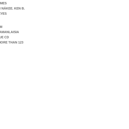
OMES
 NÄKEE. KEN B.
EYES
UM
AMANLAISIA
UE CD
ORE THAN 123